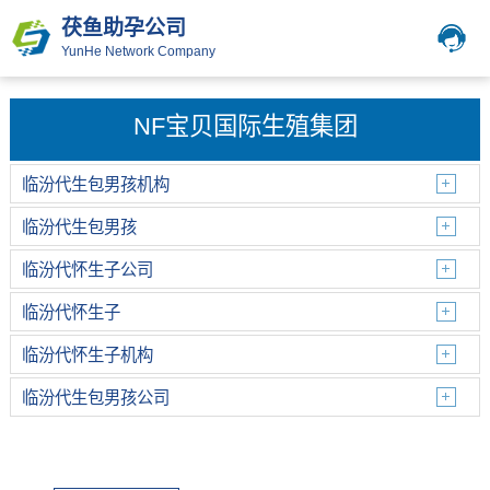
茯鱼助孕公司
YunHe Network Company
NF宝贝国际生殖集团
临汾代生包男孩机构
临汾代生包男孩
临汾代怀生子公司
临汾代怀生子
临汾代怀生子机构
临汾代生包男孩公司