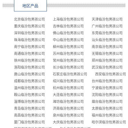
地区产品
北京临汾包男孩公司
上海临汾包男孩公司
天津临汾包男孩公司
重庆临汾包男孩公司
吉林临汾包男孩公司
广州临汾包男孩公司
深圳临汾包男孩公司
佛山临汾包男孩公司
东莞临汾包男孩公司
珠海临汾包男孩公司
中山临汾包男孩公司
汕头临汾包男孩公司
南宁临汾包男孩公司
柳州临汾包男孩公司
南京临汾包男孩公司
南通临汾包男孩公司
苏州临汾包男孩公司
无锡临汾包男孩公司
徐州临汾包男孩公司
常州临汾包男孩公司
郑州临汾包男孩公司
洛阳临汾包男孩公司
长沙临汾包男孩公司
武汉临汾包男孩公司
唐山临汾包男孩公司
石家庄临汾包男孩公司
西安临汾包男孩公司
成都临汾包男孩公司
绍兴临汾包男孩公司
台州临汾包男孩公司
温州临汾包男孩公司
杭州临汾包男孩公司
宁波临汾包男孩公司
鞍山临汾包男孩公司
大连临汾包男孩公司
沈阳临汾包男孩公司
淄博临汾包男孩公司
潍坊临汾包男孩公司
烟台临汾包男孩公司
青岛临汾包男孩公司
济南临汾包男孩公司
太原临汾包男孩公司
南昌临汾包男孩公司
泉州临汾包男孩公司
福州临汾包男孩公司
厦门临汾包男孩公司
大庆临汾包男孩公司
哈尔滨临汾包男孩公司