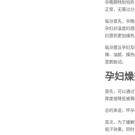
孕晚期特别怕热
正常，无需过分
临汾首先，孕晚
孕妇对温度的感
妇感到更加燥热
临汾建议孕妇及
辣、油腻、燥热
意数胎动。
孕妇燥
首先，可以通过
厚度或降低被褥
总的来说，怀孕
其次，为了缓解
吸汗效果。同时