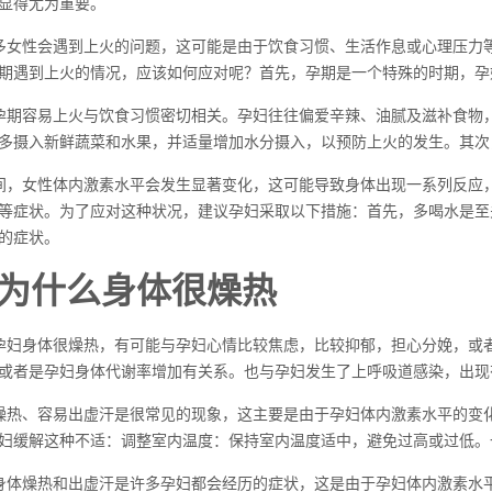
显得尤为重要。
多女性会遇到上火的问题，这可能是由于饮食习惯、生活作息或心理压力
期遇到上火的情况，应该如何应对呢？首先，孕期是一个特殊的时期，孕
孕期容易上火与饮食习惯密切相关。孕妇往往偏爱辛辣、油腻及滋补食物
多摄入新鲜蔬菜和水果，并适量增加水分摄入，以预防上火的发生。其次
间，女性体内激素水平会发生显著变化，这可能导致身体出现一系列反应
等症状。为了应对这种状况，建议孕妇采取以下措施：首先，多喝水是至
的症状。
为什么身体很燥热
孕妇身体很燥热，有可能与孕妇心情比较焦虑，比较抑郁，担心分娩，或
或者是孕妇身体代谢率增加有关系。也与孕妇发生了上呼吸道感染，出现
燥热、容易出虚汗是很常见的现象，这主要是由于孕妇体内激素水平的变
妇缓解这种不适：调整室内温度：保持室内温度适中，避免过高或过低。一
身体燥热和出虚汗是许多孕妇都会经历的症状，这是由于孕妇体内激素水