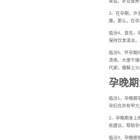
来说，补充营养
3、在孕期，许
康。那么，在孕
临汾4、首先，
保持饮食清淡，
临汾5、怀孕期
溃疡、大便干燥
代谢，缓解上火
孕晚期
临汾1、孕晚期
孕妇合并有甲亢
2、孕晚期身上
些建议，帮助孕
临汾3、孕晚期