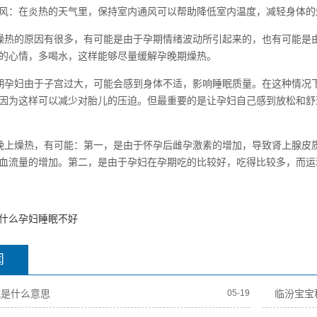
风：在炎热的天气里，保持室内通风可以帮助降低室内温度，减轻身体的
燥热的原因有很多，有可能是由于孕期情绪波动所引起来的，也有可能是
的心情，多喝水，这样能够尽量缓解孕晚期燥热。
期孕妇由于子宫过大，可能会感到身体不适，影响睡眠质量。在这种情况
因为这样可以减少对胎儿的压迫。但最重要的是让孕妇自己感到放松和舒
晚上燥热，有可能：第一，是由于怀孕后雌孕激素的增加，导致肾上腺皮
血流量的增加。第二，是由于孕妇在孕期吃的比较好，吃得比较多，而运
什么孕妇睡眠不好
闻
减是什么意思
05-19
临汾宝宝