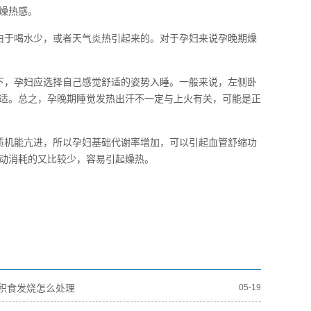
燥热感。
由于喝水少，或者天气炎热引起来的。对于孕妇来说孕晚期燥
下，孕妇应选择自己感觉舒适的姿势入睡。一般来说，左侧卧
适。总之，孕晚期睡觉发热出汗不一定与上火有关，可能是正
质机能亢进，所以孕妇基础代谢率增加，可以引起血管舒缩功
动消耗的又比较少，容易引起燥热。
积食发烧怎么处理
05-19