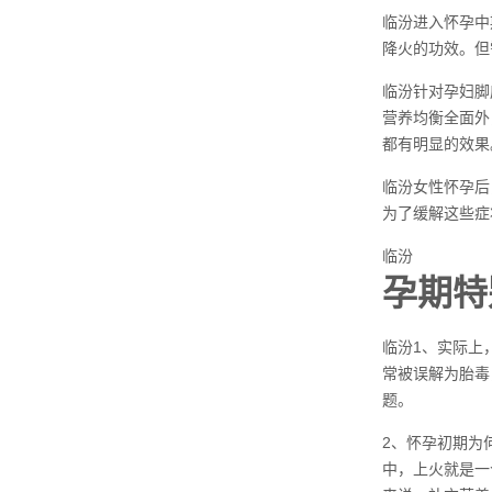
临汾进入怀孕中
降火的功效。但
临汾针对孕妇脚
营养均衡全面外
都有明显的效果
临汾女性怀孕后
为了缓解这些症
临汾
孕期特
临汾1、实际上
常被误解为胎毒
题。
2、怀孕初期为
中，上火就是一