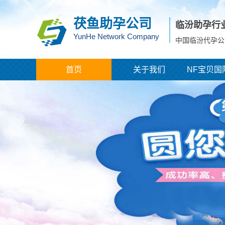
茯鱼助孕公司
临汾助孕行
YunHe Network Company
中国临汾代孕公
首页
关于我们
NF宝贝国