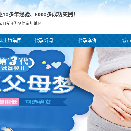
业10多年经验、
6000
多成功案例！
司 临汾代孕便宜的地区
际生殖集团
代孕新闻
代孕案例
城