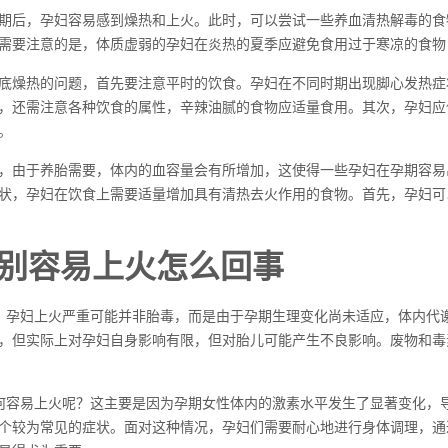
期后，孕妇容易感到燥热和上火。此时，可以尝试一些养血清热解毒的食
需要注意的是，体质虚弱的孕妇在炎热的夏季应避免食用过于寒凉的食物
底燥热的问题，首先要注意平时的饮食。孕妇在不同时期出现脚心发热症
，还需注意各种饮食的属性，辛辣油腻的食物应适量食用。其次，孕妇应
。
，由于养胎需要，体内的血容量会有所增加，这使得一些孕妇在孕期容易
状，孕妇在饮食上需要适量增加具有清热去火作用的食物。首先，孕妇可
别容易上火怎么回事
，孕妇上火严重可能并非胎毒，而是由于孕期生理变化尚未适应，体内代
，但实际上对孕妇自身影响有限，但对胎儿可能产生不良影响。废物和毒
何容易上火呢？这主要是因为孕期女性体内的激素水平发生了显著变化，
个较为常见的症状。面对这种情况，孕妇们需要耐心地进行身体调理，通