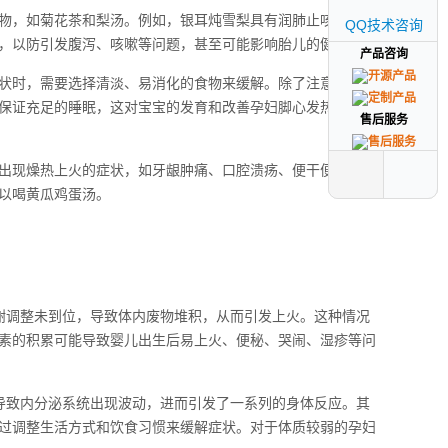
物，如菊花茶和梨汤。例如，银耳炖雪梨具有润肺止咳、清热
QQ技术咨询
QQ技术咨询
，以防引发腹泻、咳嗽等问题，甚至可能影响胎儿的健康。
产品咨询
产品咨询
状时，需要选择清淡、易消化的食物来缓解。除了注意饮食的
保证充足的睡眠，这对宝宝的发育和改善孕妇脚心发热的症状
售后服务
售后服务
出现燥热上火的症状，如牙龈肿痛、口腔溃疡、便干便秘等。
以喝黄瓜鸡蛋汤。
谢调整未到位，导致体内废物堆积，从而引发上火。这种情况
素的积累可能导致婴儿出生后易上火、便秘、哭闹、湿疹等问
导致内分泌系统出现波动，进而引发了一系列的身体反应。其
过调整生活方式和饮食习惯来缓解症状。对于体质较弱的孕妇