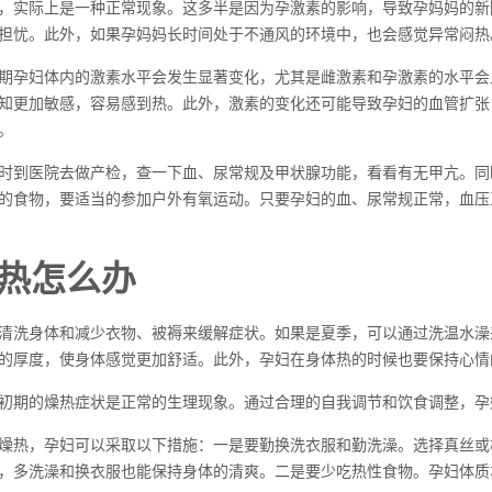
，实际上是一种正常现象。这多半是因为孕激素的影响，导致孕妈妈的新
担忧。此外，如果孕妈妈长时间处于不通风的环境中，也会感觉异常闷热
期孕妇体内的激素水平会发生显著变化，尤其是雌激素和孕激素的水平会
知更加敏感，容易感到热。此外，激素的变化还可能导致孕妇的血管扩张
。
时到医院去做产检，查一下血、尿常规及甲状腺功能，看看有无甲亢。同
的食物，要适当的参加户外有氧运动。只要孕妇的血、尿常规正常，血压
热怎么办
清洗身体和减少衣物、被褥来缓解症状。如果是夏季，可以通过洗温水澡
的厚度，使身体感觉更加舒适。此外，孕妇在身体热的时候也要保持心情
初期的燥热症状是正常的生理现象。通过合理的自我调节和饮食调整，孕
燥热，孕妇可以采取以下措施：一是要勤换洗衣服和勤洗澡。选择真丝或
，多洗澡和换衣服也能保持身体的清爽。二是要少吃热性食物。孕妇体质